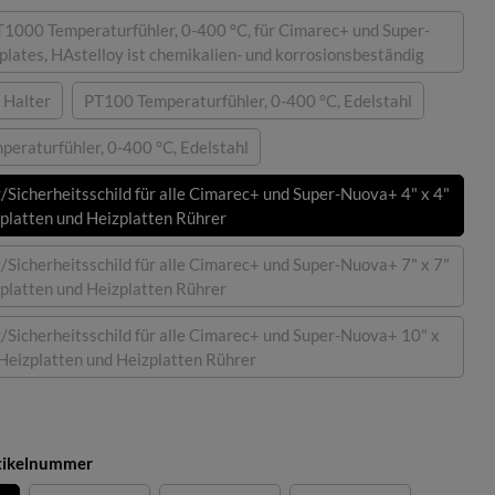
T1000 Temperaturfühler, 0-400 °C, für Cimarec+ und Super-
(Diese Option ist zurzeit nicht verfügbar.)
lates, HAstelloy ist chemikalien- und korrosionsbeständig
 Halter
PT100 Temperaturfühler, 0-400 °C, Edelstahl
ese Option ist zurzeit nicht verfügbar.)
(Diese Option ist zurzeit nicht verfügbar
eraturfühler, 0-400 °C, Edelstahl
(Diese Option ist zurzeit nicht verfügbar.)
/Sicherheitsschild für alle Cimarec+ und Super-Nuova+ 4" x 4"
zplatten und Heizplatten Rührer
/Sicherheitsschild für alle Cimarec+ und Super-Nuova+ 7" x 7"
(Diese Option ist zurzeit nicht verfügbar.)
zplatten und Heizplatten Rührer
/Sicherheitsschild für alle Cimarec+ und Super-Nuova+ 10" x
(Diese Option ist zurzeit nicht verfügbar.)
 Heizplatten und Heizplatten Rührer
tion ist zurzeit nicht verfügbar.)
auswählen
rtikelnummer