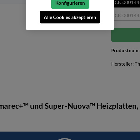
CIC000144
Konfigurieren
CIC000144
Alle Cookies akzeptieren
(Diese 
Produktnum
Hersteller: 
marec+™ und Super-Nuova™ Heizplatten, 