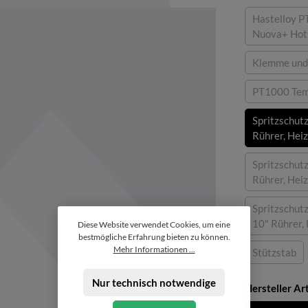
Hastelloy P
Nuova+ Hotp
Klemme und
(Di
PT1000 Temp
Spritzschutz
Rührer, Hei
Spritzschutz
Rührer, Hei
Spritzschutz
10" Rührer,
Diese Website verwendet Cookies, um eine
bestmögliche Erfahrung bieten zu können.
Mehr Informationen ...
Stützstab
(Diese Op
Nur technisch notwendige
Hersteller A