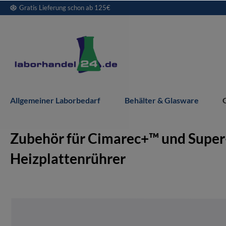
Gratis Lieferung schon ab 125€
springen
Zur Hauptnavigation springen
Allgemeiner Laborbedarf
Behälter & Glasware
Zubehör für Cimarec+™ und Super
Heizplattenrührer
Bildergalerie überspringen