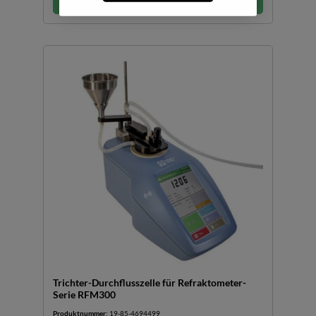
Trichter-Durchflusszelle für Refraktometer-
Serie RFM300
Produktnummer:
19-85-4694499