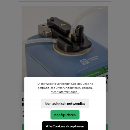
Diese Website verwendet Cookies, um eine
bestmögliche Erfahrung bieten zu können.
Mehr Informationen ...
Durchflusszelle für Refraktometer-Serie
Nur technisch notwendige
RFM300
Produktnummer:
19-83-4694497
Konfigurieren
Hersteller:
Bellingham + Stanley Ltd.
Alle Cookies akzeptieren
Preis auf Anfrage