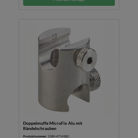
Doppelmuffe MicroFix Alu mit
Rändelschrauben
Produktnummer:
2380-4714382