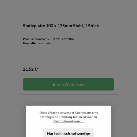
Stativplatte 100 x 175mm Stahl, 1 Stück
Produktnummer:
VL 04291-4662807
Hersteller:
Juchheim
21,52 €*
In den Warenkorb
Diese Website verwendet Cookies, um eine
bestmögliche Erfahrung bieten zu können.
Mehr Informationen ...
Nur technisch notwendige