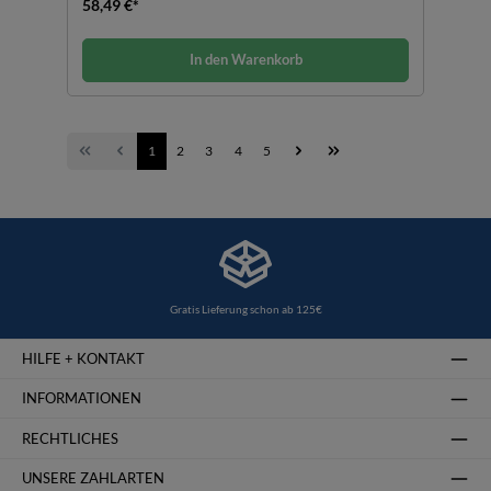
58,49 €*
In den Warenkorb
1
2
3
4
5
Gratis Lieferung schon ab 125€
HILFE + KONTAKT
INFORMATIONEN
RECHTLICHES
UNSERE ZAHLARTEN