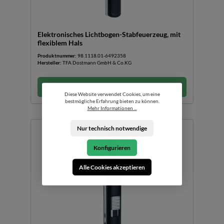
Elektronisches Lichtbogen-Stabfeuerzeug, mit
flexiblem Hals
Produktnummer:
98.1118.01-6492358
Hersteller:
TFA Dostmann GmbH & Co.KG
Preis auf Anfrage
Diese Website verwendet Cookies, um eine
bestmögliche Erfahrung bieten zu können.
Mehr Informationen ...
Nur technisch notwendige
Konfigurieren
Alle Cookies akzeptieren