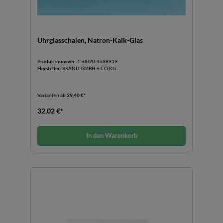
Uhrglasschalen, Natron-Kalk-Glas
Produktnummer:
150020-4688919
Hersteller:
BRAND GMBH + CO.KG
Varianten ab
29,40 €*
32,02 €*
In den Warenkorb