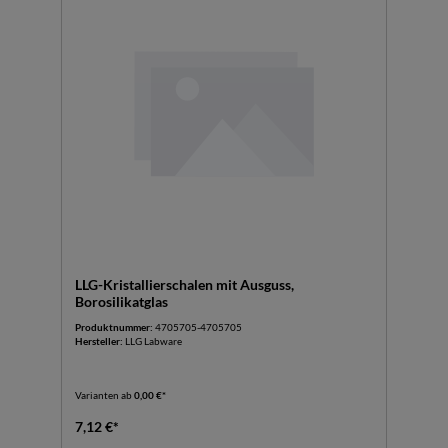
LLG-Kristallierschalen mit Ausguss,
Borosilikatglas
Produktnummer:
4705705-4705705
Hersteller:
LLG Labware
Varianten ab
0,00 €*
7,12 €*