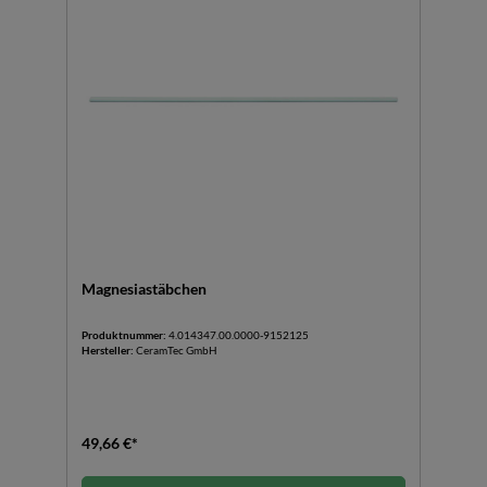
Magnesiastäbchen
Produktnummer:
4.014347.00.0000-9152125
Hersteller:
CeramTec GmbH
49,66 €*