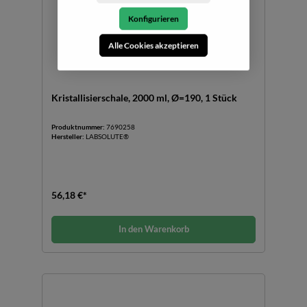
Konfigurieren
Alle Cookies akzeptieren
Kristallisierschale, 2000 ml, Ø=190, 1 Stück
Produktnummer:
7690258
Hersteller:
LABSOLUTE®
56,18 €*
In den Warenkorb