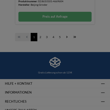
Produktnummer:
02.863.0101-4669604
Hersteller:
Beijing Grinder
Preis auf Anfrage
1
2
3
4
5
Gratis Lieferung schon ab 125€
HILFE + KONTAKT
INFORMATIONEN
RECHTLICHES