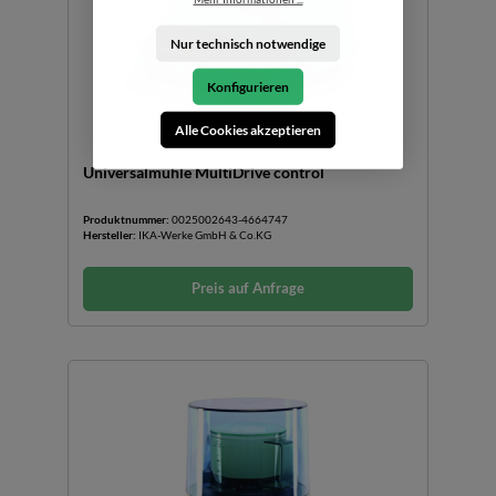
Nur technisch notwendige
Konfigurieren
Alle Cookies akzeptieren
Universalmühle MultiDrive control
Produktnummer:
0025002643-4664747
Hersteller:
IKA-Werke GmbH & Co.KG
Preis auf Anfrage