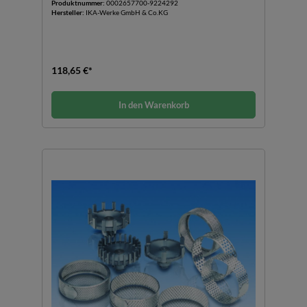
Produktnummer:
0002657700-9224292
Hersteller:
IKA-Werke GmbH & Co.KG
118,65 €*
In den Warenkorb