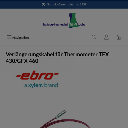
Gratis Lieferung schon ab 125€
alt springen
Navigation
Verlängerungskabel für Thermometer TFX
430/GFX 460
Bildergalerie überspringen