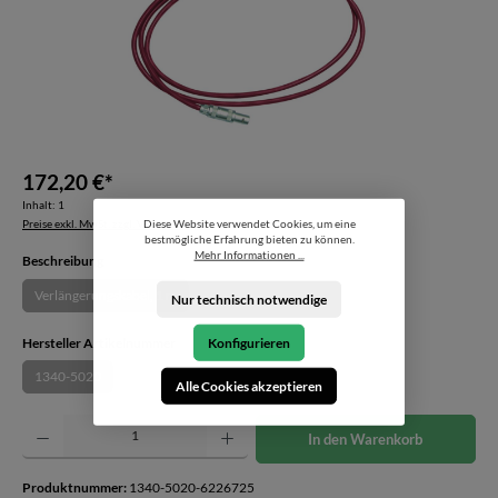
172,20 €*
Inhalt:
1
Diese Website verwendet Cookies, um eine
Preise exkl. MwSt. zzgl. Versandkosten
bestmögliche Erfahrung bieten zu können.
Mehr Informationen ...
auswählen
Beschreibung
Verlängerungskabel, 1 m
Nur technisch notwendige
(Diese Option ist zurzeit nicht verfügbar.)
auswählen
Konfigurieren
Hersteller Artikelnummer
1340-5020
(Diese Option ist zurzeit nicht verfügbar.)
Alle Cookies akzeptieren
Produkt Anzahl: Gib den gewünschten Wert ein oder benutze die Schaltflächen um die Anzahl z
In den Warenkorb
Produktnummer:
1340-5020-6226725