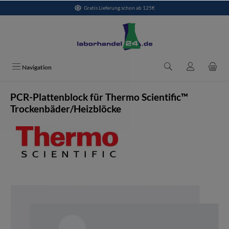
Gratis Lieferung schon ab 125€
alt springen
Navigation
PCR-Plattenblock für Thermo Scientific™
Trockenbäder/Heizblöcke
Bildergalerie überspringen