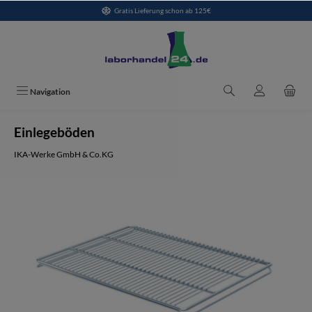
Gratis Lieferung schon ab 125€
alt springen
Navigation
Einlegeböden
IKA-Werke GmbH & Co.KG
Bildergalerie überspringen